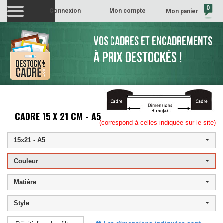
0
Connexion
Mon compte
Mon panier
(vide)
VOS CADRES ET ENCADREMENTS
À PRIX DESTOCKÉS !
CADRE 15 X 21 CM - A5
(correspond à celles indiquée sur le site)
15x21 - A5
Couleur
Matière
Style