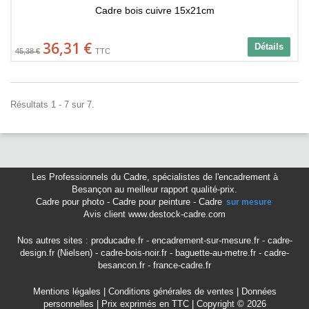
Cadre bois cuivre 15x21cm
36,31 €
Détails
45,38 €
TTC
Résultats 1 - 7 sur 7.
Les Professionnels du Cadre
,
spécialistes de l'encadrement à
Besançon
au meilleur rapport qualité-prix.
Cadre pour photo
-
Cadre pour peinture
-
Cadre
sur mesure
Avis client www.destock-cadre.com
Nos autres sites :
producadre.fr
-
encadrement-sur-mesure.fr
-
cadre-
design.fr (Nielsen)
-
cadre-bois-noir.fr
-
baguette-au-metre.fr
-
cadre-
besancon.fr
-
france-cadre.fr
Mentions légales
|
Conditions générales de ventes
|
Données
personnelles
| Prix exprimés en TTC | Copyright © 2026