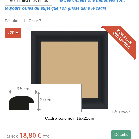
Les dimensions indiquées sont
Réinitialiser les filtres
toujours celles du sujet que l'on glisse dans le cadre
Résultats 1 - 7 sur 7.
BON PLAN
-20%
QTÉ LIMITÉE
3.5 cm
2.0 cm
Réf. E65235
Cadre bois noir 15x21cm
18,80 €
Détails
23,50 €
TTC