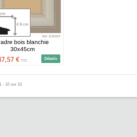
 cm
4.9 cm
Réf. E26005
adre bois blanchie
30x45cm
87,57 €
Détails
TTC
1 - 10 sur 10.