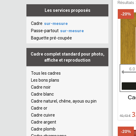
Résultats 
Les services proposés
-20%
Cadre
sur-mesure
Passe-partout
sur-mesure
Baguette pré-coupée
Cadre complet standard pour photo,
affiche et reproduction
6.0
Tous les cadres
Les bons plans
Cadre noir
Cadre blanc
Ca
Cadre naturel, chêne, ayous ou pin
Cadre or
3
Cadre cuivre
40,43 €
Cadre argent
Cadre plomb
-20%