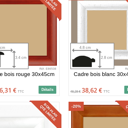
QTÉ LIMITÉE
QT
 cm
4.8 cm
3.4 cm
2.8 cm
Réf. E86538
R
e bois rouge 30x45cm
Cadre bois blanc 30
6,31 €
38,62 €
Détails
TTC
48,28 €
TTC
BON PLAN
-20%
QTÉ LIMITÉE
QT