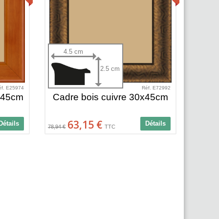
4.5 cm
2.5 cm
éf. E25974
Réf. E72992
x45cm
Cadre bois cuivre 30x45cm
63,15 €
Détails
Détails
78,94 €
TTC