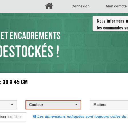
Connexion
Mon compte
Nous informons no
les commandes so
 ET ENCADREMENTS
DESTOCKÉS !
 30 X 45 CM
Couleur
Matière
Les dimensions indiquées sont toujours celles du s
iser les filtres