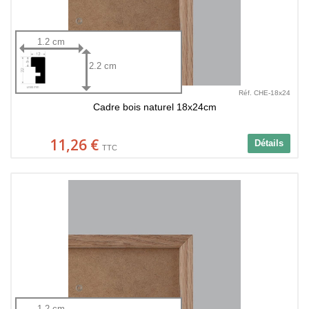
1.2 cm
2.2 cm
Réf. CHE-18x24
Cadre bois naturel 18x24cm
11,26 €
Détails
TTC
1.2 cm