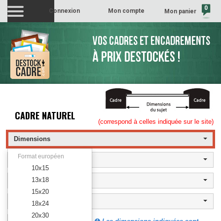
0
Connexion
Mon compte
Mon panier
(vide)
VOS CADRES ET ENCADREMENTS
À PRIX DESTOCKÉS !
CADRE NATUREL
(correspond à celles indiquée sur le site)
Dimensions
Format européen
Naturel
10x15
13x18
Matière
15x20
Style
18x24
20x30