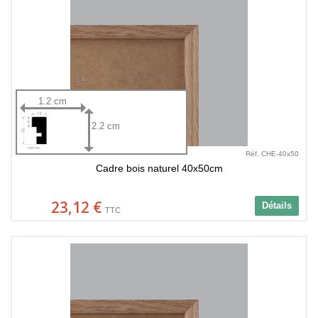
1.2 cm
2.2 cm
Réf. CHE-40x50
Cadre bois naturel 40x50cm
23,12 €
Détails
TTC