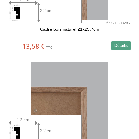
2.2 cm
Réf. CHE-21x29,7
Cadre bois naturel 21x29.7cm
13,58 €
Détails
TTC
1.2 cm
2.2 cm