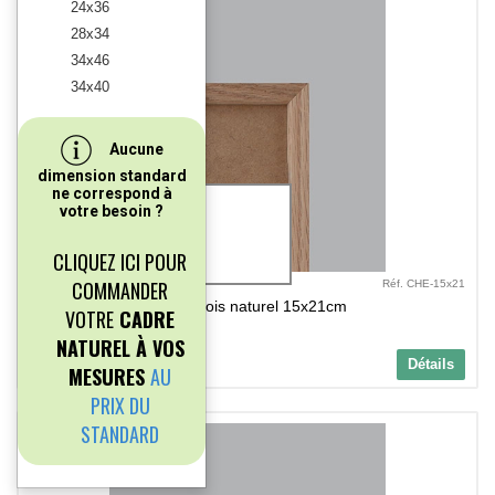
24x36
28x34
34x46
34x40
Aucune
dimension standard
ne correspond à
1.2 cm
votre besoin ?
2.2 cm
CLIQUEZ ICI POUR
COMMANDER
Réf. CHE-15x21
Cadre bois naturel 15x21cm
VOTRE
CADRE
NATUREL À VOS
10,49 €
Détails
MESURES
AU
TTC
PRIX DU
STANDARD