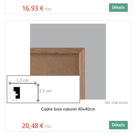
16,93 €
Détails
TTC
1.2 cm
2.2 cm
Réf. CHE-40x40
Cadre bois naturel 40x40cm
20,48 €
Détails
TTC