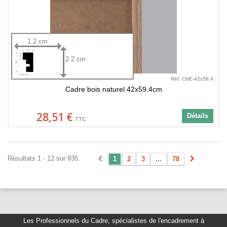
1.2 cm
2.2 cm
Réf. CHE-42x59,4
Cadre bois naturel 42x59.4cm
28,51 €
Détails
TTC
Résultats 1 - 12 sur 935.
1
2
3
...
78
Les Professionnels du Cadre
,
spécialistes de l'encadrement à