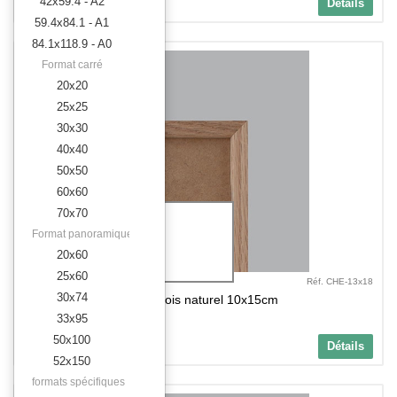
8,16 €
42x59.4 - A2
Détails
TTC
59.4x84.1 - A1
84.1x118.9 - A0
Format carré
20x20
25x25
30x30
40x40
50x50
60x60
70x70
1.2 cm
Format panoramique
2.2 cm
20x60
25x60
Réf. CHE-13x18
30x74
Cadre bois naturel 10x15cm
33x95
50x100
8,88 €
Détails
TTC
52x150
formats spécifiques