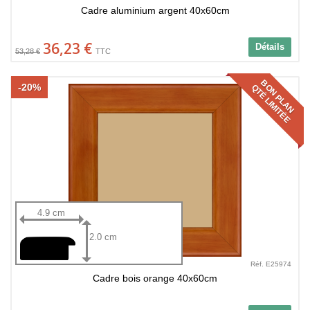
Cadre aluminium argent 40x60cm
36,23 €
Détails
53,28 €
TTC
BON PLAN
-20%
QTÉ LIMITÉE
4.9 cm
2.0 cm
Réf. E25974
Cadre bois orange 40x60cm