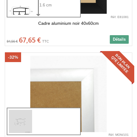
1.6 cm
Réf. E81081
Cadre aluminium noir 40x60cm
67,65 €
Détails
84,56 €
TTC
BON PLAN
-32%
QTÉ LIMITÉE
Réf. MON/101