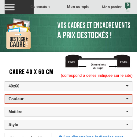
0
Connexion
Mon compte
Mon panier
(vide)
VOS CADRES ET ENCADREMENTS
À PRIX DESTOCKÉS !
CADRE 40 X 60 CM
(correspond à celles indiquée sur le site)
40x60
Couleur
Matière
Style