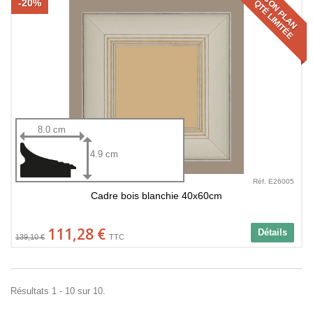
BON PLAN
-20%
QTÉ LIMITÉE
8.0 cm
4.9 cm
Réf. E26005
Cadre bois blanchie 40x60cm
111,28 €
Détails
139,10 €
TTC
Résultats 1 - 10 sur 10.