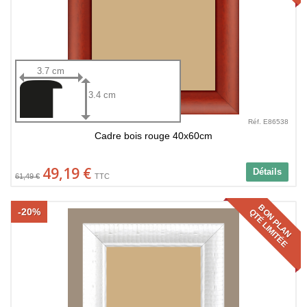
3.7 cm
3.4 cm
Réf. E86538
Cadre bois rouge 40x60cm
49,19 €
Détails
61,49 €
TTC
BON PLAN
-20%
QTÉ LIMITÉE