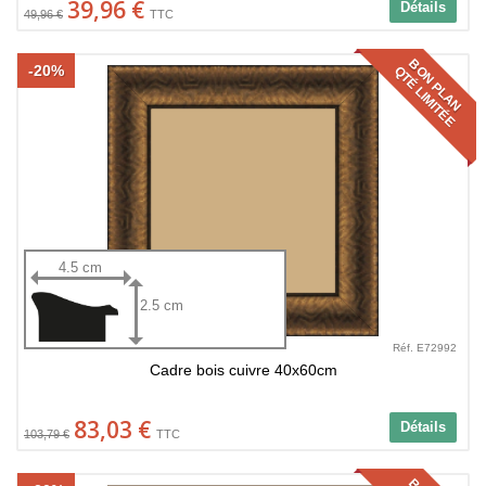
39,96 €
Détails
49,96 €
TTC
BON PLAN
-20%
QTÉ LIMITÉE
4.5 cm
2.5 cm
Réf. E72992
Cadre bois cuivre 40x60cm
83,03 €
Détails
103,79 €
TTC