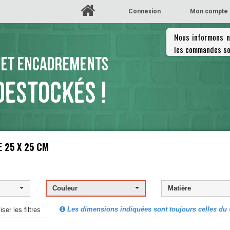
Connexion
Mon compte
Nous informons no
les commandes so
 ET ENCADREMENTS
DESTOCKÉS !
 25 X 25 CM
Couleur
Matière
Les dimensions indiquées sont toujours celles du s
iser les filtres