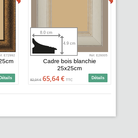
8.0 cm
4.9 cm
éf. E72992
Réf. E26005
x25cm
Cadre bois blanchie
25x25cm
65,64 €
Détails
Détails
82,04 €
TTC