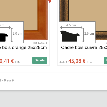
 cm
4.5 cm
2.0 cm
2.5 cm
Réf. E25974
R
e bois orange 25x25cm
Cadre bois cuivre 25
0,41 €
45,08 €
Détails
TTC
56,35 €
TTC
 - 9 sur 9.