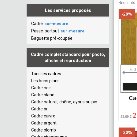
Résultats 1
Les services proposés
-20%
Cadre
sur-mesure
Passe-partout
sur-mesure
Baguette pré-coupée
Cadre complet standard pour photo,
affiche et reproduction
6.0
Tous les cadres
Les bons plans
Cadre noir
Cadre blanc
Ca
Cadre naturel, chêne, ayous ou pin
Cadre or
2
Cadre cuivre
28,69 €
Cadre argent
Cadre plomb
-20%