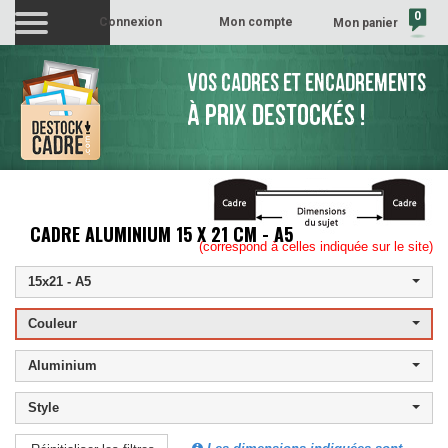
0
Connexion
Mon compte
Mon panier
(vide)
VOS CADRES ET ENCADREMENTS
À PRIX DESTOCKÉS !
CADRE ALUMINIUM 15 X 21 CM - A5
(correspond à celles indiquée sur le site)
15x21 - A5
Couleur
Aluminium
Style