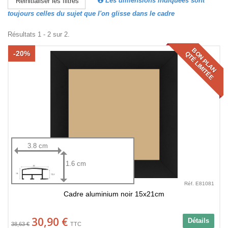
Les dimensions indiquées sont
Réinitialiser les filtres
toujours celles du sujet que l'on glisse dans le cadre
Résultats 1 - 2 sur 2.
BON PLAN
-20%
QTÉ LIMITÉE
3.8 cm
1.6 cm
Réf. E81081
Cadre aluminium noir 15x21cm
30,90 €
Détails
38,63 €
TTC