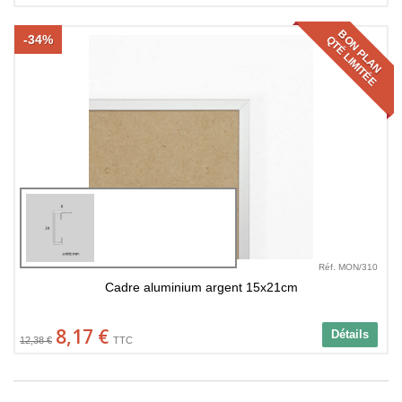
BON PLAN
-34%
QTÉ LIMITÉE
Réf. MON/310
Cadre aluminium argent 15x21cm
8,17 €
Détails
12,38 €
TTC