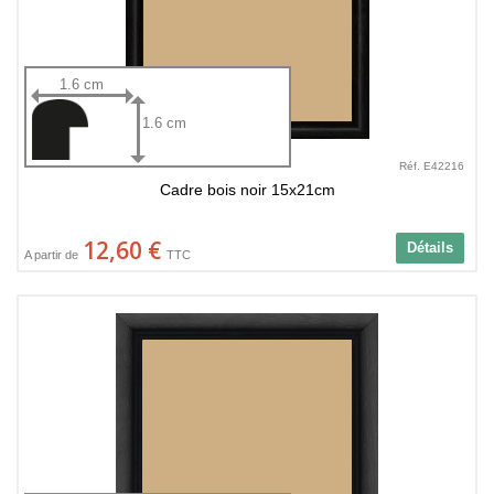
1.6 cm
1.6 cm
Réf. E42216
Cadre bois noir 15x21cm
12,60 €
Détails
A partir de
TTC