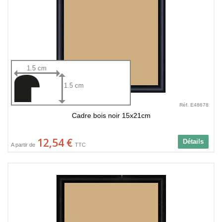
1.5 cm
1.5 cm
Réf. E48678
Cadre bois noir 15x21cm
12,54 €
Détails
A partir de
TTC