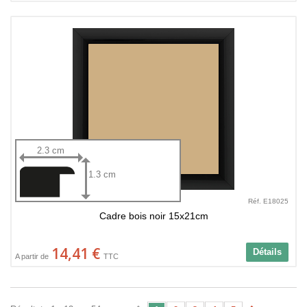
2.3 cm
1.3 cm
Réf. E18025
Cadre bois noir 15x21cm
14,41 €
Détails
A partir de
TTC