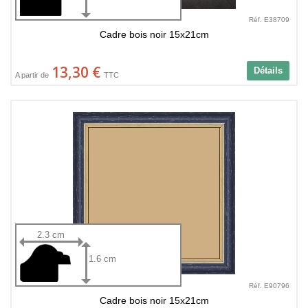
Réf. E38709
Cadre bois noir 15x21cm
13,30 €
Détails
A partir de
TTC
2.3 cm
1.6 cm
Réf. E90796
Cadre bois noir 15x21cm