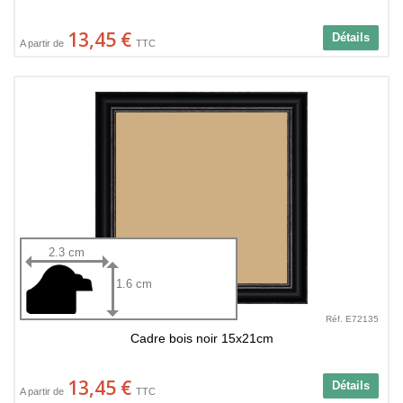
13,45 €
Détails
A partir de
TTC
2.3 cm
1.6 cm
Réf. E72135
Cadre bois noir 15x21cm
13,45 €
Détails
A partir de
TTC