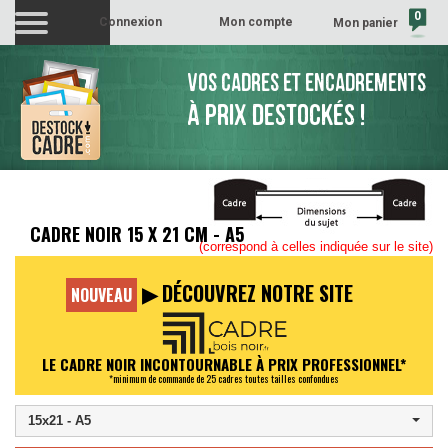
0
Connexion
Mon compte
Mon panier
(vide)
VOS CADRES ET ENCADREMENTS
À PRIX DESTOCKÉS !
CADRE NOIR 15 X 21 CM - A5
(correspond à celles indiquée sur le site)
▶ DÉCOUVREZ NOTRE SITE
NOUVEAU
LE CADRE NOIR INCONTOURNABLE À PRIX PROFESSIONNEL*
*minimum de commande de 25 cadres toutes tailles confondues
15x21 - A5