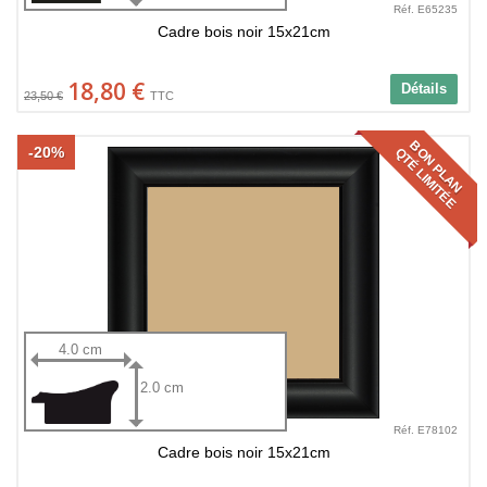
Réf. E65235
Cadre bois noir 15x21cm
18,80 €
Détails
23,50 €
TTC
BON PLAN
-20%
QTÉ LIMITÉE
4.0 cm
2.0 cm
Réf. E78102
Cadre bois noir 15x21cm