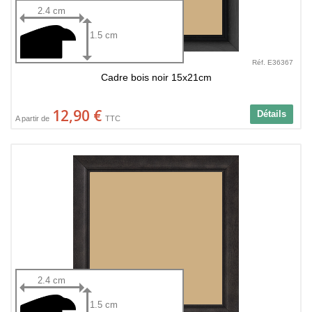
2.4 cm
1.5 cm
Réf. E36367
Cadre bois noir 15x21cm
12,90 €
Détails
A partir de
TTC
2.4 cm
1.5 cm