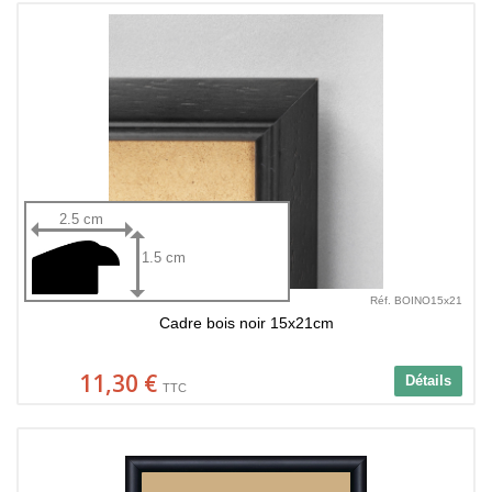
2.5 cm
1.5 cm
Réf. BOINO15x21
Cadre bois noir 15x21cm
11,30 €
Détails
TTC