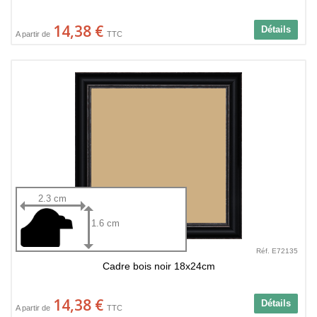
14,38 €
Détails
A partir de
TTC
2.3 cm
1.6 cm
Réf. E72135
Cadre bois noir 18x24cm
14,38 €
Détails
A partir de
TTC