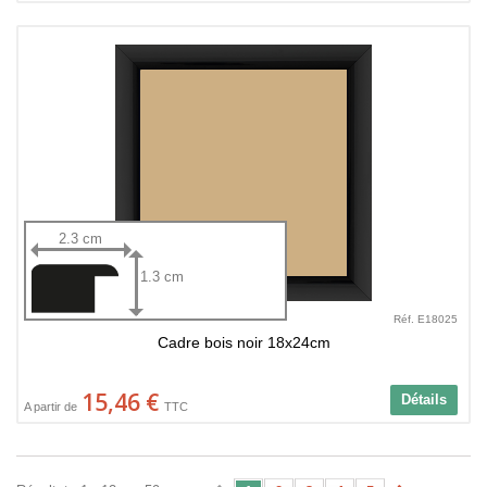
2.3 cm
1.3 cm
Réf. E18025
Cadre bois noir 18x24cm
15,46 €
Détails
A partir de
TTC