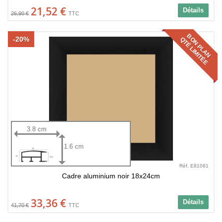
21,52 €
Détails
26,90 €
TTC
BON PLAN
-20%
QTÉ LIMITÉE
3.8 cm
1.6 cm
Réf. E81081
Cadre aluminium noir 18x24cm
33,36 €
Détails
41,70 €
TTC