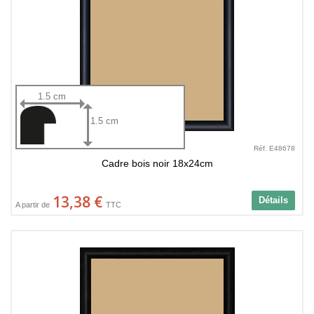
1.5 cm
1.5 cm
Réf. E48678
Cadre bois noir 18x24cm
13,38 €
Détails
A partir de
TTC