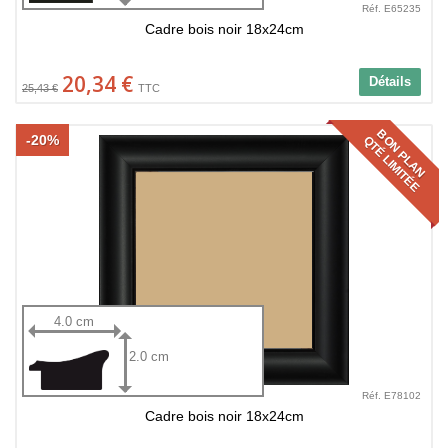
Réf. E65235
Cadre bois noir 18x24cm
20,34 €
Détails
25,43 €
TTC
BON PLAN
-20%
QTÉ LIMITÉE
4.0 cm
2.0 cm
Réf. E78102
Cadre bois noir 18x24cm