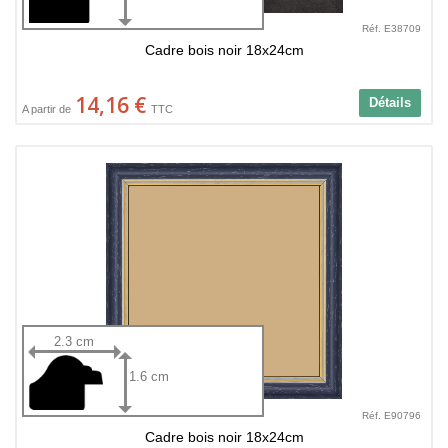
Réf. E38709
Cadre bois noir 18x24cm
14,16 €
Détails
A partir de
TTC
2.3 cm
1.6 cm
Réf. E90796
Cadre bois noir 18x24cm