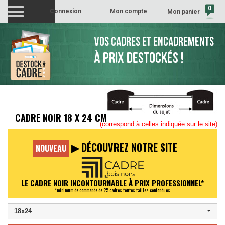
0
Connexion
Mon compte
Mon panier
(vide)
VOS CADRES ET ENCADREMENTS
À PRIX DESTOCKÉS !
CADRE NOIR
(correspond à celles indiquée sur le site)
▶ DÉCOUVREZ NOTRE SITE
NOUVEAU
LE CADRE NOIR INCONTOURNABLE À PRIX PROFESSIONNEL*
*minimum de commande de 25 cadres toutes tailles confondues
18x24