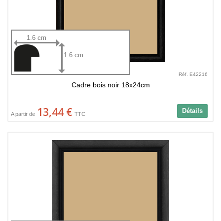
1.6 cm
1.6 cm
Réf. E42216
Cadre bois noir 18x24cm
13,44 €
Détails
A partir de
TTC