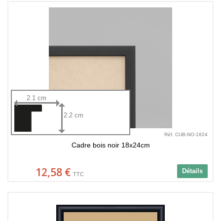
2.1 cm
2.2 cm
Réf. CUB-NO-1824
Cadre bois noir 18x24cm
12,58 €
Détails
TTC