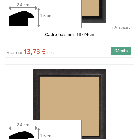
2.4 cm
1.5 cm
Réf. E36367
Cadre bois noir 18x24cm
13,73 €
Détails
A partir de
TTC
2.4 cm
1.5 cm