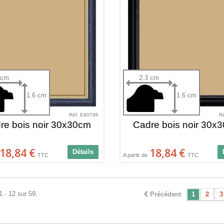
 cm
2.3 cm
1.6 cm
1.6 cm
Réf. E90796
R
re bois noir 30x30cm
Cadre bois noir 30x
18,84 €
18,84 €
Détails
TTC
A partir de
TTC
1 - 12 sur 59.
Précédent
1
2
3