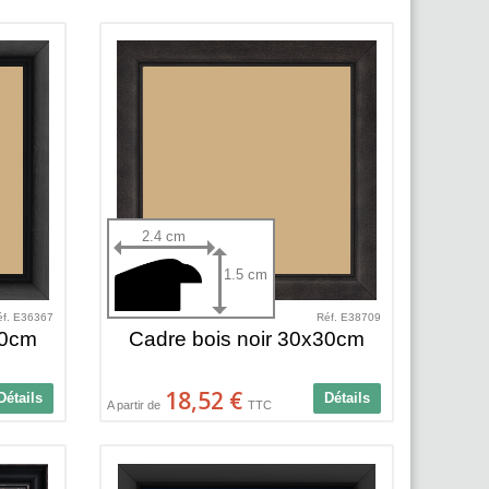
2.4 cm
1.5 cm
éf. E36367
Réf. E38709
30cm
Cadre bois noir 30x30cm
18,52 €
Détails
Détails
A partir de
TTC