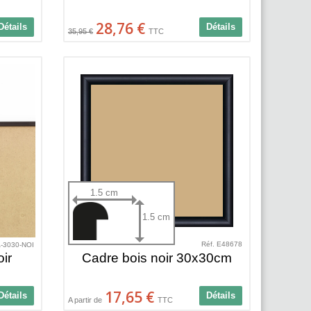
28,76 €
Détails
Détails
35,95 €
TTC
1.5 cm
1.5 cm
Réf. E48678
A-3030-NOI
ir
Cadre bois noir 30x30cm
17,65 €
Détails
Détails
A partir de
TTC