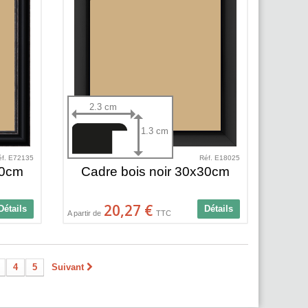
2.3 cm
1.3 cm
éf. E72135
Réf. E18025
30cm
Cadre bois noir 30x30cm
20,27 €
Détails
Détails
A partir de
TTC
4
5
Suivant