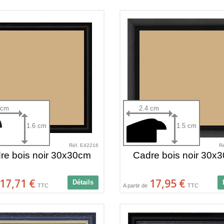
 cm
2.4 cm
1.6 cm
1.5 cm
Réf. E42216
R
re bois noir 30x30cm
Cadre bois noir 30x
17,71 €
17,95 €
Détails
TTC
A partir de
TTC