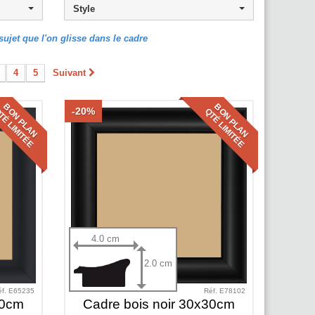
Style
ujet que l'on glisse dans le cadre
4
5
Suivant
BON PLAN
BON PLAN
-20%
É LIMITÉE
QTÉ LIMITÉE
4.0 cm
2.0 cm
éf. E65235
Réf. E78102
30cm
Cadre bois noir 30x30cm