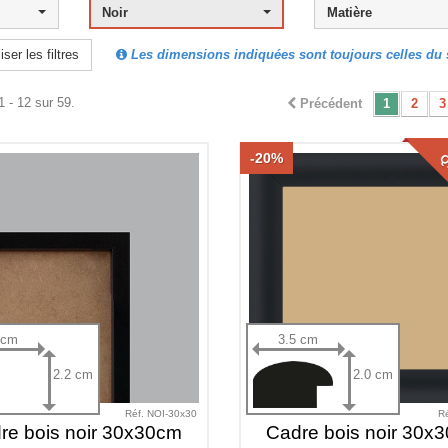
Noir
Matière
Les dimensions indiquées sont toujours celles du s
iser les filtres
1 - 12 sur 59.
Précédent
1
2
3
-20%
QT
 cm
3.5 cm
2.2 cm
2.0 cm
Réf. NOI-30x30
R
re bois noir 30x30cm
Cadre bois noir 30x