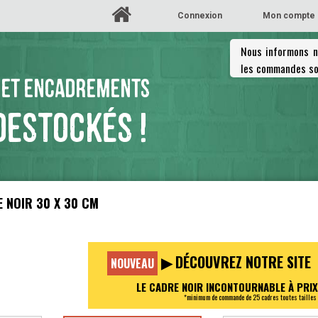
Connexion
Mon compte
Nous informons no
les commandes so
 ET ENCADREMENTS
DESTOCKÉS !
DRE NOIR
▶ DÉCOUVREZ NOTRE SITE
NOUVEAU
LE CADRE NOIR INCONTOURNABLE À PRIX
*minimum de commande de 25 cadres toutes tailles