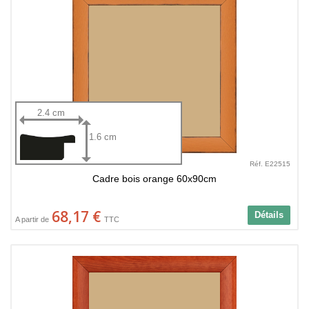
2.4 cm
1.6 cm
Réf. E22515
Cadre bois orange 60x90cm
68,17 €
Détails
A partir de
TTC