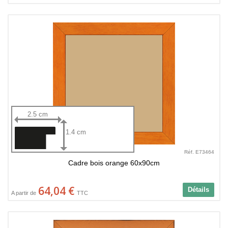
2.5 cm
1.4 cm
Réf. E73464
Cadre bois orange 60x90cm
64,04 €
Détails
A partir de
TTC