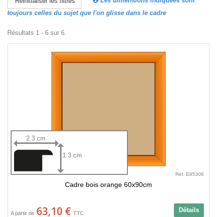
Les dimensions indiquées sont
Réinitialiser les filtres
toujours celles du sujet que l'on glisse dans le cadre
Résultats 1 - 6 sur 6.
2.3 cm
1.3 cm
Réf. E85306
Cadre bois orange 60x90cm
63,10 €
Détails
A partir de
TTC