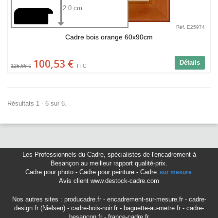
2.0 cm
Réf. E25974
Cadre bois orange 60x90cm
100,53 €
Détails
125,66 €
TTC
Résultats 1 - 6 sur 6.
Les Professionnels du Cadre
,
spécialistes de l'encadrement à
Besançon
au meilleur rapport qualité-prix.
Cadre pour photo
-
Cadre pour peinture
-
Cadre
sur mesure
Avis client www.destock-cadre.com
Nos autres sites :
producadre.fr
-
encadrement-sur-mesure.fr
-
cadre-
design.fr (Nielsen)
-
cadre-bois-noir.fr
-
baguette-au-metre.fr
-
cadre-
besancon.fr
-
france-cadre.fr