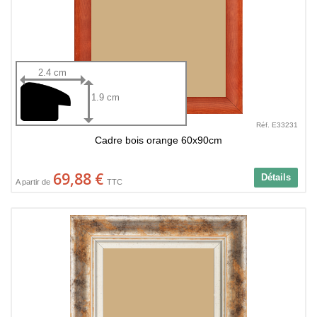
2.4 cm
1.9 cm
Réf. E33231
Cadre bois orange 60x90cm
69,88 €
Détails
A partir de
TTC