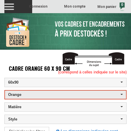
0
Connexion
Mon compte
Mon panier
(vide)
VOS CADRES ET ENCADREMENTS
À PRIX DESTOCKÉS !
CADRE ORANGE 60 X 90 CM
(correspond à celles indiquée sur le site)
60x90
Orange
Matière
Style