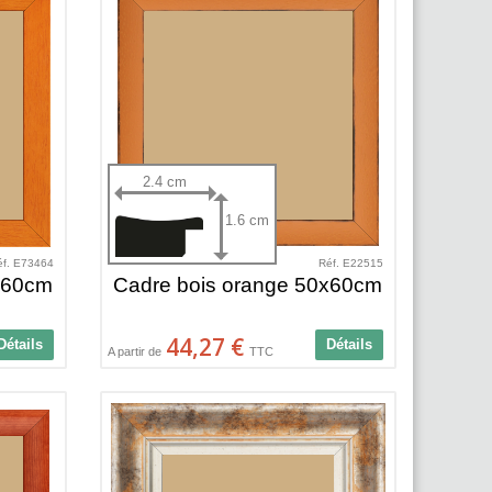
2.4 cm
1.6 cm
éf. E73464
Réf. E22515
x60cm
Cadre bois orange 50x60cm
44,27 €
Détails
Détails
A partir de
TTC