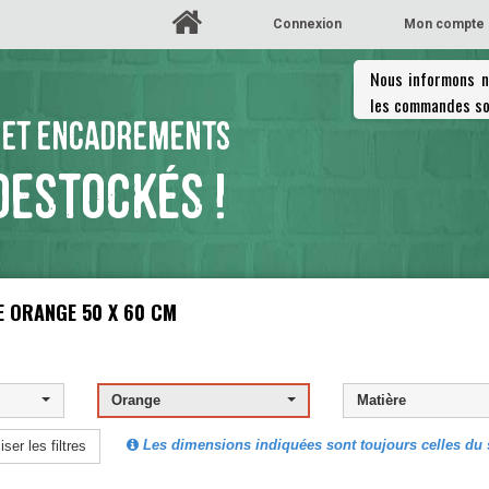
Connexion
Mon compte
Nous informons no
les commandes so
 ET ENCADREMENTS
DESTOCKÉS !
 ORANGE 50 X 60 CM
Orange
Matière
Les dimensions indiquées sont toujours celles du s
iser les filtres