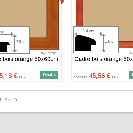
2.4 cm
 cm
1.9 cm
2.0 cm
R
Réf. E25974
e bois orange 50x60cm
Cadre bois orange 50
5,18 €
45,56 €
Détails
TTC
A partir de
TTC
 - 9 sur 9.