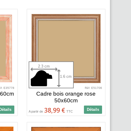
2.3 cm
1.6 cm
éf. E35778
Réf. E51706
x60cm
Cadre bois orange rose
50x60cm
38,99 €
Détails
Détails
A partir de
TTC