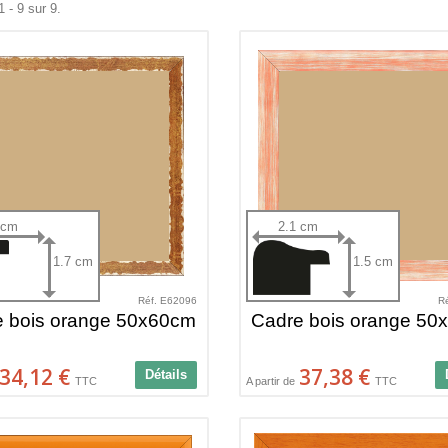
 - 9 sur 9.
 cm
2.1 cm
1.7 cm
1.5 cm
Réf. E62096
R
e bois orange 50x60cm
Cadre bois orange 50
34,12 €
37,38 €
Détails
TTC
A partir de
TTC