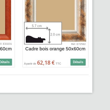
5.7 cm
2.0 cm
éf. E33231
Réf. E72582
x60cm
Cadre bois orange 50x60cm
62,18 €
Détails
Détails
A partir de
TTC