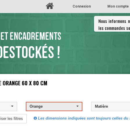
Connexion
Mon compte
Nous informons no
les commandes so
 ET ENCADREMENTS
DESTOCKÉS !
 ORANGE 60 X 80 CM
Orange
Matière
Les dimensions indiquées sont toujours celles du s
iser les filtres