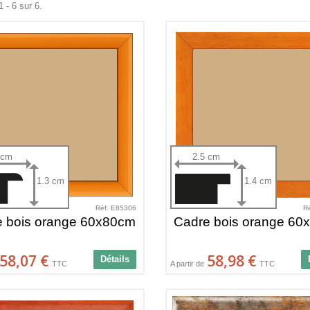
 - 6 sur 6.
 cm
2.5 cm
1.3 cm
1.4 cm
Réf. E85306
R
e bois orange 60x80cm
Cadre bois orange 60
58,07 €
58,98 €
Détails
TTC
A partir de
TTC