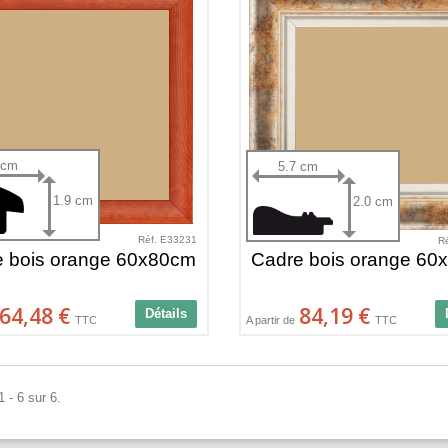
 cm
5.7 cm
1.9 cm
2.0 cm
Réf. E33231
R
e bois orange 60x80cm
Cadre bois orange 60
64,48 €
84,19 €
Détails
TTC
A partir de
TTC
 - 6 sur 6.