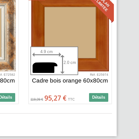
QTÉ LIMITÉE
4.9 cm
2.0 cm
éf. E72582
Réf. E25974
x80cm
Cadre bois orange 60x80cm
95,27 €
Détails
Détails
119,09 €
TTC