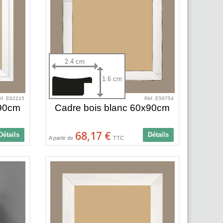
2.4 cm
1.6 cm
éf. E62215
Réf. E56754
x90cm
Cadre bois blanc 60x90cm
68,17 €
Détails
Détails
A partir de
TTC