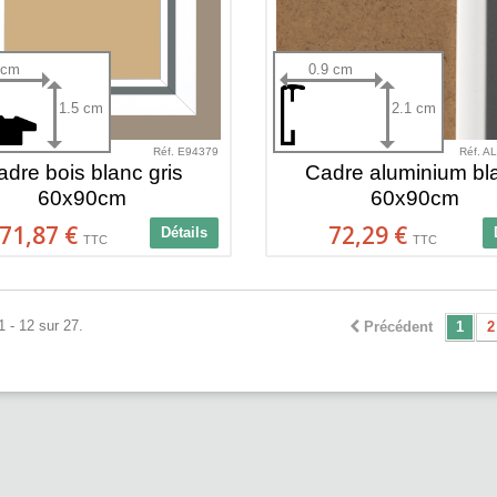
 cm
0.9 cm
1.5 cm
2.1 cm
Réf. E94379
Réf. A
adre bois blanc gris
Cadre aluminium bl
60x90cm
60x90cm
71,87 €
72,29 €
Détails
TTC
TTC
1 - 12 sur 27.
Précédent
1
2