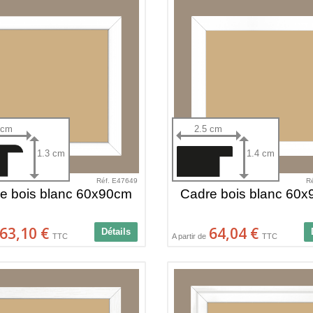
 cm
2.5 cm
1.3 cm
1.4 cm
Réf. E47649
R
e bois blanc 60x90cm
Cadre bois blanc 60
63,10 €
64,04 €
Détails
TTC
A partir de
TTC