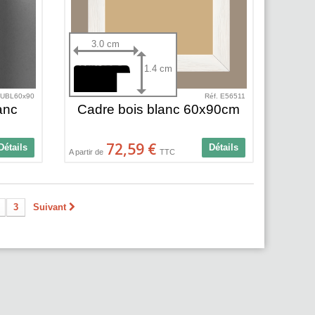
3.0 cm
1.4 cm
LUBL60x90
Réf. E56511
anc
Cadre bois blanc 60x90cm
72,59 €
Détails
Détails
A partir de
TTC
3
Suivant