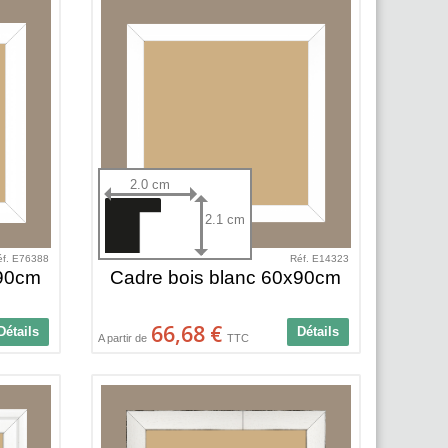
2.0 cm
2.1 cm
éf. E76388
Réf. E14323
x90cm
Cadre bois blanc 60x90cm
66,68 €
Détails
Détails
A partir de
TTC