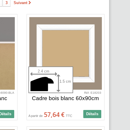
3
Suivant
2.4 cm
1.5 cm
-6090-BLA
Réf. E18203
anc
Cadre bois blanc 60x90cm
57,64 €
Détails
Détails
A partir de
TTC