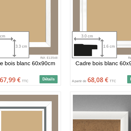
 cm
3.0 cm
3.3 cm
1.6 cm
Réf. E13548
R
e bois blanc 60x90cm
Cadre bois blanc 60
67,99 €
68,08 €
Détails
TTC
A partir de
TTC