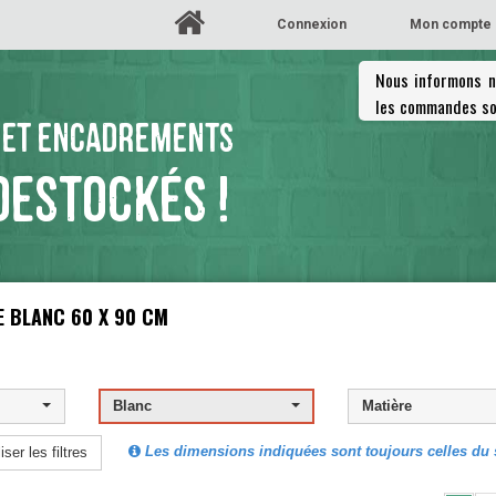
Connexion
Mon compte
Nous informons no
les commandes so
 ET ENCADREMENTS
DESTOCKÉS !
 BLANC 60 X 90 CM
Blanc
Matière
Les dimensions indiquées sont toujours celles du s
iser les filtres