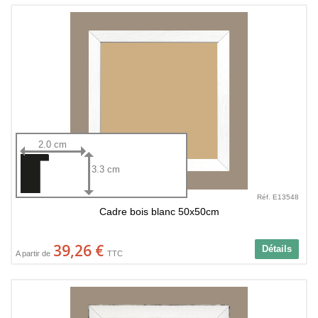
2.0 cm
3.3 cm
Réf. E13548
Cadre bois blanc 50x50cm
39,26 €
Détails
A partir de
TTC