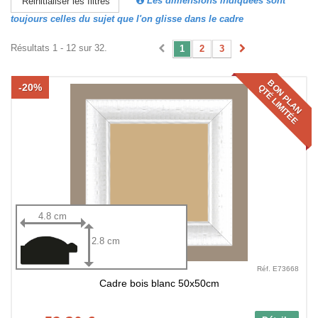
Les dimensions indiquées sont
Réinitialiser les filtres
toujours celles du sujet que l'on glisse dans le cadre
Résultats 1 - 12 sur 32.
1
2
3
BON PLAN
-20%
QTÉ LIMITÉE
4.8 cm
2.8 cm
Réf. E73668
Cadre bois blanc 50x50cm