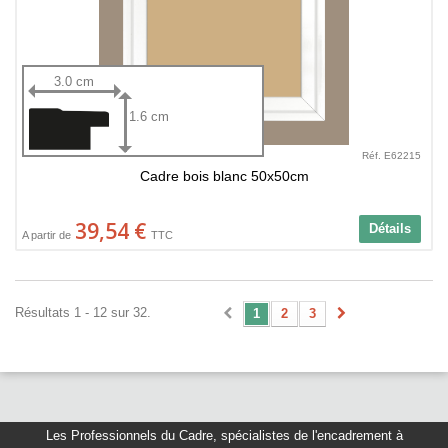
3.0 cm
1.6 cm
Réf. E62215
Cadre bois blanc 50x50cm
39,54 €
Détails
A partir de
TTC
Résultats 1 - 12 sur 32.
1
2
3
Les Professionnels du Cadre
,
spécialistes de l'encadrement à