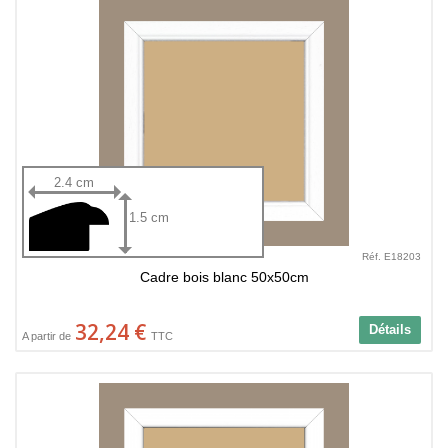
2.4 cm
1.5 cm
Réf. E18203
Cadre bois blanc 50x50cm
32,24 €
Détails
A partir de
TTC