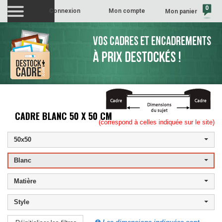
0
Connexion
Mon compte
Mon panier
(vide)
VOS CADRES ET ENCADREMENTS
À PRIX DESTOCKÉS !
CADRE BLANC 50 X 50 CM
(correspond à celles indiquée sur le site)
50x50
Blanc
Matière
Style