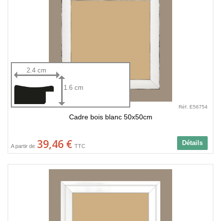
2.4 cm
1.6 cm
Réf. E56754
Cadre bois blanc 50x50cm
39,46 €
Détails
A partir de
TTC