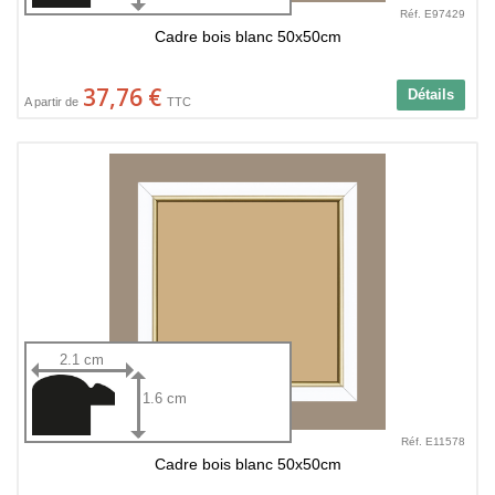
Réf. E97429
Cadre bois blanc 50x50cm
37,76 €
Détails
A partir de
TTC
2.1 cm
1.6 cm
Réf. E11578
Cadre bois blanc 50x50cm