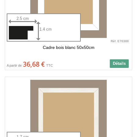
2.5 cm
1.4 cm
Réf. E76388
Cadre bois blanc 50x50cm
36,68 €
Détails
A partir de
TTC
1.7 cm