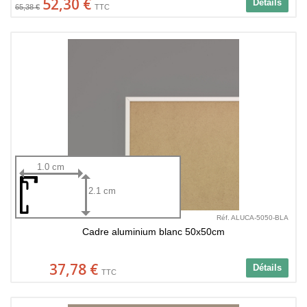
52,30 €
Détails
65,38 €
TTC
1.0 cm
2.1 cm
Réf. ALUCA-5050-BLA
Cadre aluminium blanc 50x50cm
37,78 €
Détails
TTC