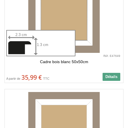
2.3 cm
1.3 cm
Réf. E47649
Cadre bois blanc 50x50cm
35,99 €
Détails
A partir de
TTC