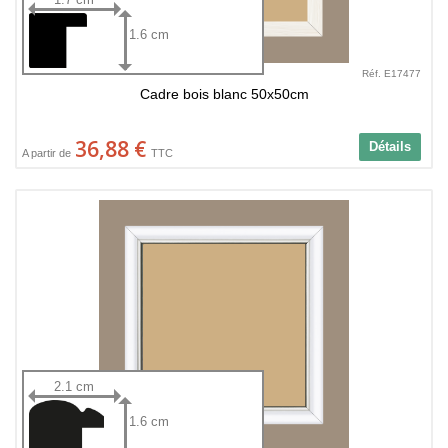
1.6 cm
Réf. E17477
Cadre bois blanc 50x50cm
36,88 €
Détails
A partir de
TTC
2.1 cm
1.6 cm