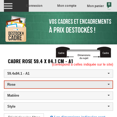
0
Connexion
Mon compte
Mon panier
(vide)
VOS CADRES ET ENCADREMENTS
À PRIX DESTOCKÉS !
CADRE ROSE 59.4 X 84.1 CM - A1
(correspond à celles indiquée sur le site)
59.4x84.1 - A1
Rose
Matière
Style