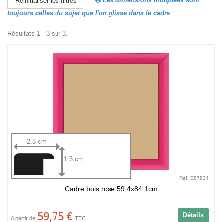
Les dimensions indiquées sont
Réinitialiser les filtres
toujours celles du sujet que l'on glisse dans le cadre
Résultats 1 - 3 sur 3.
2.3 cm
1.3 cm
Réf. E87834
Cadre bois rose 59.4x84.1cm
59,75 €
Détails
A partir de
TTC