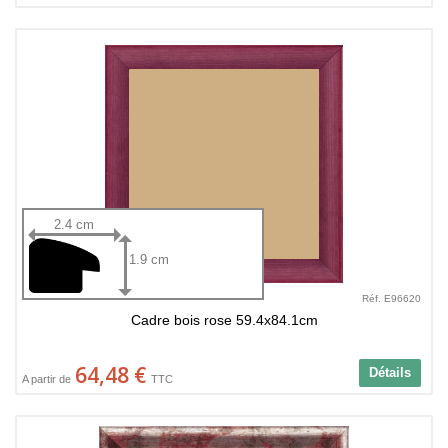
2.4 cm
1.9 cm
Réf. E96620
Cadre bois rose 59.4x84.1cm
64,48 €
Détails
A partir de
TTC