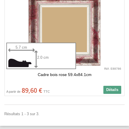
5.7 cm
2.0 cm
Réf. E88786
Cadre bois rose 59.4x84.1cm
89,60 €
Détails
A partir de
TTC
Résultats 1 - 3 sur 3.