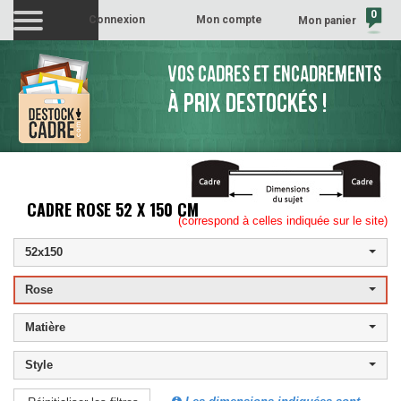
0
Connexion
Mon compte
Mon panier
(vide)
VOS CADRES ET ENCADREMENTS
À PRIX DESTOCKÉS !
CADRE ROSE 52 X 150 CM
(correspond à celles indiquée sur le site)
52x150
Rose
Matière
Style