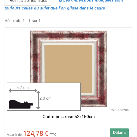
Les dimensions indiquées sont
Réinitialiser les filtres
toujours celles du sujet que l'on glisse dans le cadre
Résultats 1 - 1 sur 1.
5.7 cm
2.0 cm
Réf. E88786
Cadre bois rose 52x150cm
124,78 €
Détails
A partir de
TTC