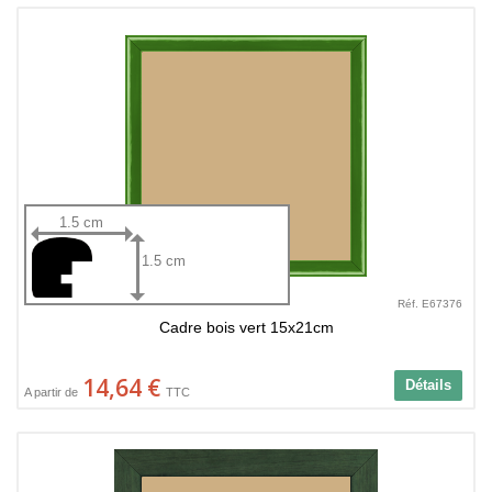
1.5 cm
1.5 cm
Réf. E67376
Cadre bois vert 15x21cm
14,64 €
Détails
A partir de
TTC