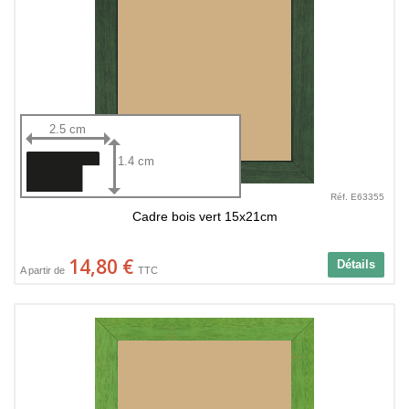
2.5 cm
1.4 cm
Réf. E63355
Cadre bois vert 15x21cm
14,80 €
Détails
A partir de
TTC