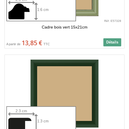
1.6 cm
Réf. E57328
Cadre bois vert 15x21cm
13,85 €
Détails
A partir de
TTC
2.3 cm
1.3 cm