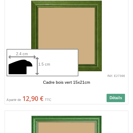
2.4 cm
1.5 cm
Réf. E27398
Cadre bois vert 15x21cm
12,90 €
Détails
A partir de
TTC