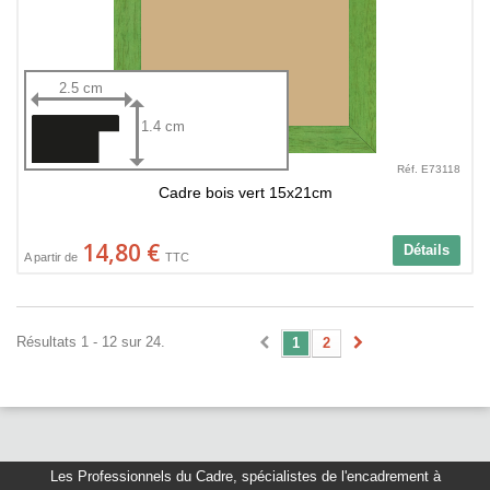
2.5 cm
1.4 cm
Réf. E73118
Cadre bois vert 15x21cm
14,80 €
Détails
A partir de
TTC
Résultats 1 - 12 sur 24.
1
2
Les Professionnels du Cadre
,
spécialistes de l'encadrement à