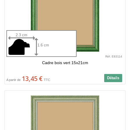
2.3 cm
1.6 cm
Réf. E83114
Cadre bois vert 15x21cm
13,45 €
Détails
A partir de
TTC