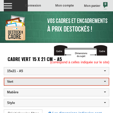
0
Connexion
Mon compte
Mon panier
(vide)
VOS CADRES ET ENCADREMENTS
À PRIX DESTOCKÉS !
CADRE VERT 15 X 21 CM - A5
(correspond à celles indiquée sur le site)
15x21 - A5
Vert
Matière
Style