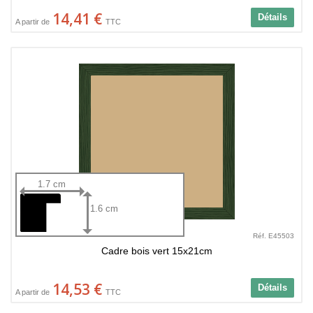
14,41 €
Détails
A partir de
TTC
1.7 cm
1.6 cm
Réf. E45503
Cadre bois vert 15x21cm
14,53 €
Détails
A partir de
TTC