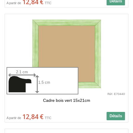
12,84 €
Détails
A partir de
TTC
2.1 cm
1.5 cm
Réf. E70440
Cadre bois vert 15x21cm
12,84 €
Détails
A partir de
TTC