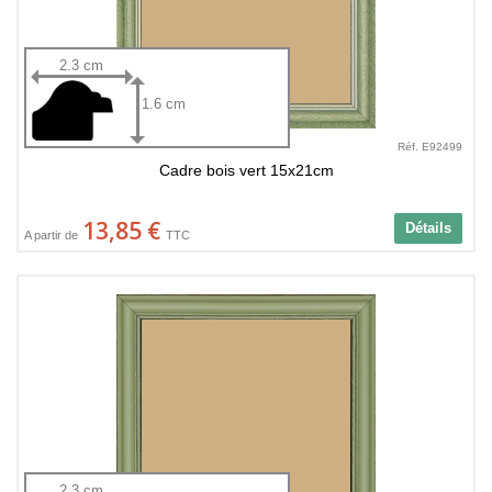
2.3 cm
1.6 cm
Réf. E92499
Cadre bois vert 15x21cm
13,85 €
Détails
A partir de
TTC
2.3 cm