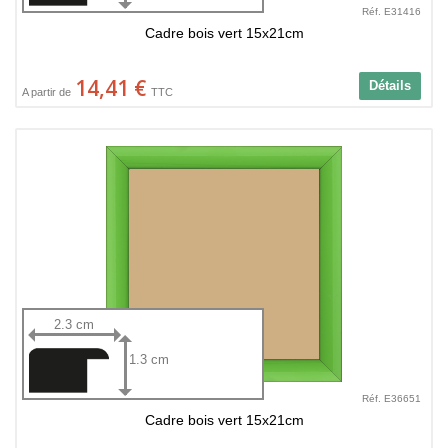
Réf. E31416
Cadre bois vert 15x21cm
14,41 €
Détails
A partir de
TTC
2.3 cm
1.3 cm
Réf. E36651
Cadre bois vert 15x21cm