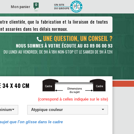
0
Mon panier
tre clientèle, que la fabrication et la livraison de toutes
(vide)
nt assurées dans les délais normaux.
UNE QUESTION, UN CONSEIL ?
NOUS SOMMES À VOTRE ÉCOUTE AU 03 89 06 00 93
DU LUNDI AU VENDREDI, DE 9H À 18H NON-STOP ET LE SAMEDI DE 9H À 12H
INIUM
(correspond à celles indiquée sur le site)
minium
ujet que l'on glisse dans le cadre