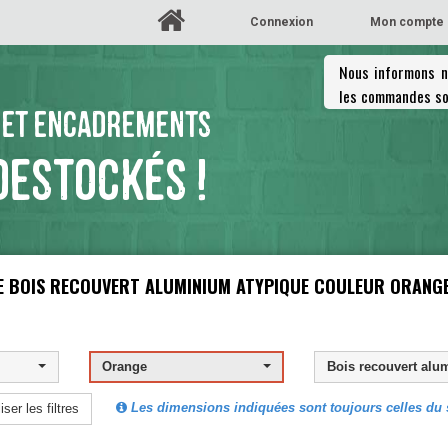
Connexion
Mon compte
Nous informons no
les commandes so
 ET ENCADREMENTS
DESTOCKÉS !
E
BOIS RECOUVERT ALUM
Bois recouvert alu
Les dimensions indiquées sont toujours celles du s
iser les filtres