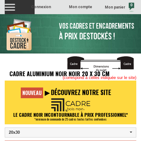
0
Connexion
Mon compte
Mon panier
(vide)
VOS CADRES ET ENCADREMENTS
À PRIX DESTOCKÉS !
CADRE ALUMINIUM NOIR NOIR 20 X 30 CM
(correspond à celles indiquée sur le site)
▶ DÉCOUVREZ NOTRE SITE
NOUVEAU
LE CADRE NOIR INCONTOURNABLE À PRIX PROFESSIONNEL*
*minimum de commande de 25 cadres toutes tailles confondues
20x30