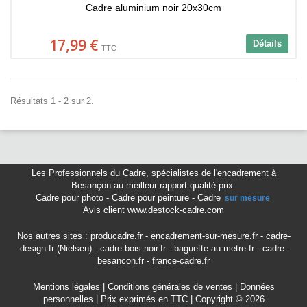
Cadre aluminium noir 20x30cm
17,99 €
Détails
TTC
Résultats 1 - 2 sur 2.
Les Professionnels du Cadre
,
spécialistes de l'encadrement à
Besançon
au meilleur rapport qualité-prix.
Cadre pour photo
-
Cadre pour peinture
-
Cadre
sur mesure
Avis client www.destock-cadre.com
Nos autres sites :
producadre.fr
-
encadrement-sur-mesure.fr
-
cadre-
design.fr (Nielsen)
-
cadre-bois-noir.fr
-
baguette-au-metre.fr
-
cadre-
besancon.fr
-
france-cadre.fr
Mentions légales
|
Conditions générales de ventes
|
Données
personnelles
| Prix exprimés en TTC | Copyright © 2026