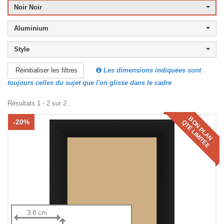
Noir Noir
Aluminium
Style
Les dimensions indiquées sont
Réinitialiser les filtres
toujours celles du sujet que l'on glisse dans le cadre
Résultats 1 - 2 sur 2.
BON PLAN
-20%
QTÉ LIMITÉE
3.8 cm