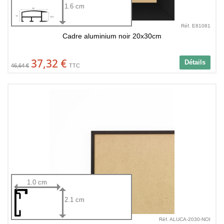
1.6 cm
Réf. E81081
Cadre aluminium noir 20x30cm
37,32 €
Détails
46,64 €
TTC
1.0 cm
2.1 cm
Réf. ALUCA-2030-NOI