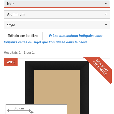
Noir
Aluminium
Style
Les dimensions indiquées sont
Réinitialiser les filtres
toujours celles du sujet que l'on glisse dans le cadre
Résultats 1 - 1 sur 1.
BON PLAN
-20%
QTÉ LIMITÉE
3.8 cm