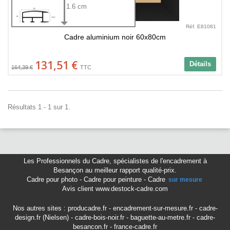
1.6 cm
Réf. E81081
Cadre aluminium noir 60x80cm
131,51 €
Détails
164,39 €
TTC
Résultats 1 - 1 sur 1.
Les Professionnels du Cadre
,
spécialistes de l'encadrement à
Besançon
au meilleur rapport qualité-prix.
Cadre pour photo
-
Cadre pour peinture
-
Cadre
sur mesure
Avis client www.destock-cadre.com
Nos autres sites :
producadre.fr
-
encadrement-sur-mesure.fr
-
cadre-
design.fr (Nielsen)
-
cadre-bois-noir.fr
-
baguette-au-metre.fr
-
cadre-
besancon.fr
-
france-cadre.fr