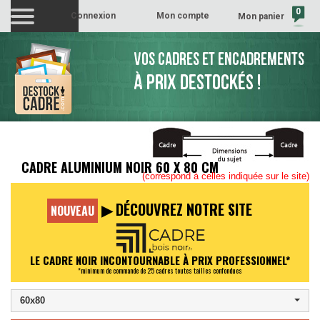
0
Connexion
Mon compte
Mon panier
(vide)
VOS CADRES ET ENCADREMENTS
À PRIX DESTOCKÉS !
CADRE ALUMINIUM NOIR 60 X 80 CM
(correspond à celles indiquée sur le site)
▶ DÉCOUVREZ NOTRE SITE
NOUVEAU
LE CADRE NOIR INCONTOURNABLE À PRIX PROFESSIONNEL*
*minimum de commande de 25 cadres toutes tailles confondues
60x80