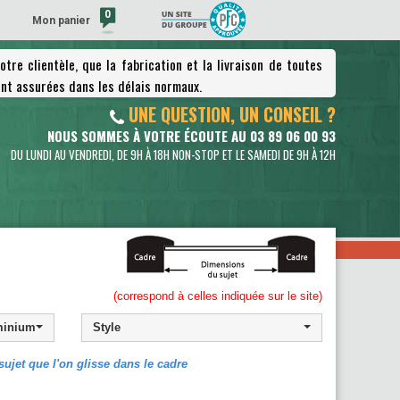
0
Mon panier
tre clientèle, que la fabrication et la livraison de toutes
(vide)
nt assurées dans les délais normaux.
UNE QUESTION, UN CONSEIL ?
NOUS SOMMES À VOTRE ÉCOUTE AU 03 89 06 00 93
DU LUNDI AU VENDREDI, DE 9H À 18H NON-STOP ET LE SAMEDI DE 9H À 12H
(correspond à celles indiquée sur le site)
minium
ujet que l'on glisse dans le cadre