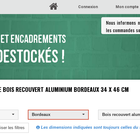
Connexion
Mon compte
Nous informons no
les commandes so
 ET ENCADREMENTS
DESTOCKÉS !
RE BOIS RECOUVERT ALUMINIUM
Bois recouvert alu
Les dimensions indiquées sont toujours celles du s
iser les filtres