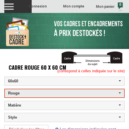
0
Connexion
Mon compte
Mon panier
(vide)
VOS CADRES ET ENCADREMENTS
À PRIX DESTOCKÉS !
CADRE ROUGE 60 X 60 CM
(correspond à celles indiquée sur le site)
60x60
Rouge
Matière
Style