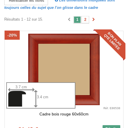
Les dimensions indiquées sont
Réinitialiser les filtres
toujours celles du sujet que l'on glisse dans le cadre
Résultats 1 - 12 sur 15.
1
2
BON PLAN
-20%
QTÉ LIMITÉE
3.7 cm
3.4 cm
Réf. E86538
Cadre bois rouge 60x60cm