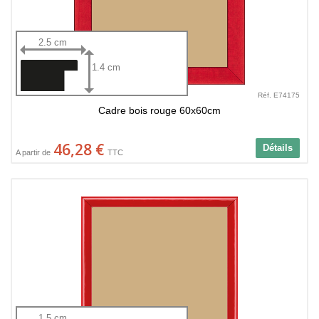
2.5 cm
1.4 cm
Réf. E74175
Cadre bois rouge 60x60cm
46,28 €
Détails
A partir de
TTC
1.5 cm