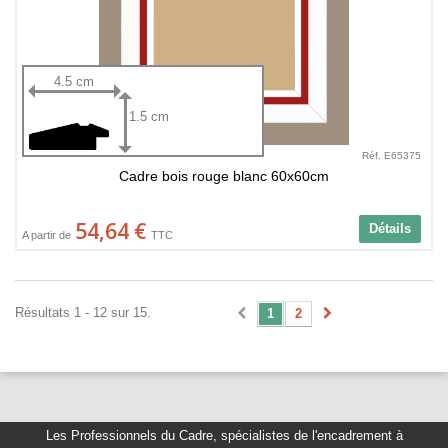
4.5 cm
1.5 cm
Réf. E65375
Cadre bois rouge blanc 60x60cm
54,64 €
Détails
A partir de
TTC
Résultats 1 - 12 sur 15.
1
2
Les Professionnels du Cadre
,
spécialistes de l'encadrement à