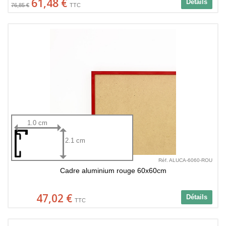
61,48 €
Détails
76,85 €
TTC
1.0 cm
2.1 cm
Réf. ALUCA-6060-ROU
Cadre aluminium rouge 60x60cm
47,02 €
Détails
TTC