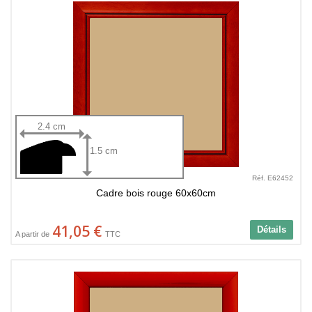
2.4 cm
1.5 cm
Réf. E62452
Cadre bois rouge 60x60cm
41,05 €
Détails
A partir de
TTC