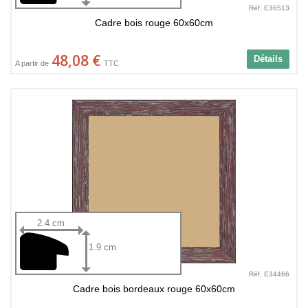
Réf. E36513
Cadre bois rouge 60x60cm
48,08 €
Détails
A partir de
TTC
2.4 cm
1.9 cm
Réf. E34466
Cadre bois bordeaux rouge 60x60cm