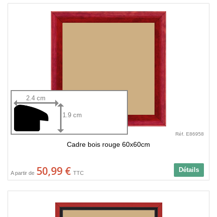
2.4 cm
1.9 cm
Réf. E86958
Cadre bois rouge 60x60cm
50,99 €
Détails
A partir de
TTC