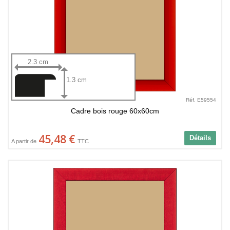
2.3 cm
1.3 cm
Réf. E59554
Cadre bois rouge 60x60cm
45,48 €
Détails
A partir de
TTC