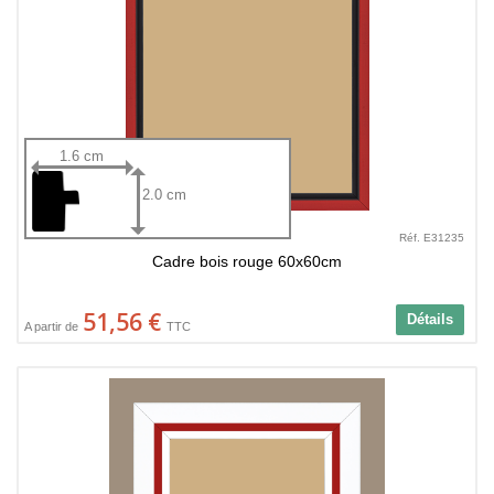
1.6 cm
2.0 cm
Réf. E31235
Cadre bois rouge 60x60cm
51,56 €
Détails
A partir de
TTC