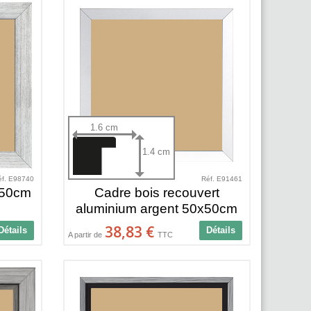
1.6 cm
1.4 cm
éf. E98740
Réf. E91461
x50cm
Cadre bois recouvert
aluminium argent 50x50cm
38,83 €
Détails
Détails
A partir de
TTC