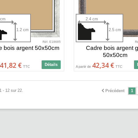
 cm
2.4 cm
1.2 cm
2.5 cm
Réf. E18685
R
e bois argent 50x50cm
Cadre bois argent g
50x50cm
41,82 €
42,34 €
Détails
TTC
A partir de
TTC
1 - 12 sur 22.
Précédent
1