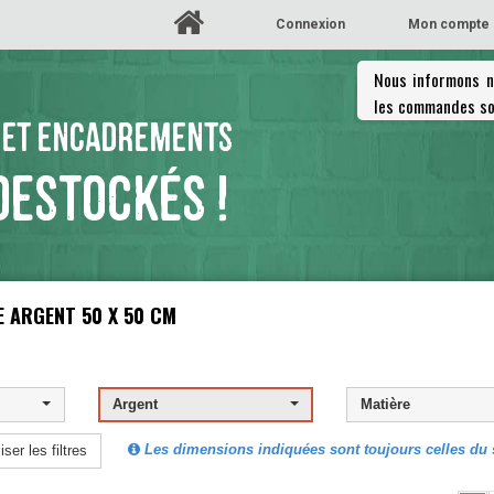
Connexion
Mon compte
Nous informons no
les commandes so
 ET ENCADREMENTS
DESTOCKÉS !
 ARGENT 50 X 50 CM
Argent
Matière
Les dimensions indiquées sont toujours celles du s
iser les filtres