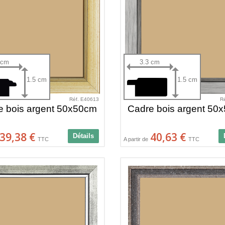
 cm
3.3 cm
1.5 cm
1.5 cm
Réf. E40613
R
e bois argent 50x50cm
Cadre bois argent 50
39,38 €
40,63 €
Détails
TTC
A partir de
TTC