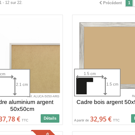
1 - 12 sur 22.
Précédent
1
1.5 cm
 cm
1.5 cm
2.1 cm
R
Réf. ALUCA-5050-ARG
re aluminium argent
Cadre bois argent 50
50x50cm
37,78 €
32,95 €
Détails
TTC
A partir de
TTC