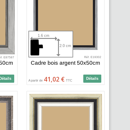
1.6 cm
2.0 cm
Réf. E19302
éf. E87587
x50cm
Cadre bois argent 50x50cm
41,02 €
Détails
Détails
A partir de
TTC