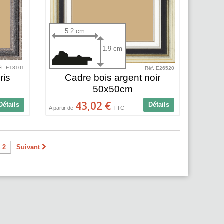
5.2 cm
1.9 cm
éf. E18101
Réf. E26520
ris
Cadre bois argent noir
50x50cm
43,02 €
Détails
Détails
A partir de
TTC
2
Suivant