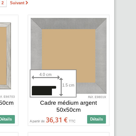
2
Suivant
4.0 cm
1.5 cm
éf. E66703
Réf. E98019
x50cm
Cadre médium argent
50x50cm
36,31 €
Détails
Détails
A partir de
TTC