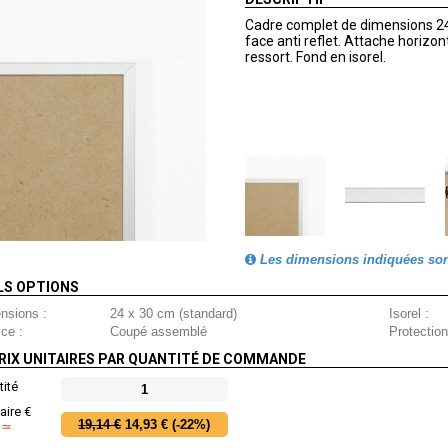
Cadre complet de dimensions 24
face anti reflet. Attache horizo
ressort. Fond en isorel.
Les dimensions indiquées sont 
LS OPTIONS
nsions :
24 x 30 cm (standard)
Isorel :
ce :
Coupé assemblé
Protection
RIX UNITAIRES PAR QUANTITÉ DE COMMANDE
ité
1
taire €
19,14 €
14,93 €
(-22%)
C
≃