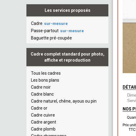
Les services proposés
Cadre
sur-mesure
Passe-partout
sur-mesure
Baguette pré-coupée
Cadre complet standard pour photo,
affiche et reproduction
Tous les cadres
Les bons plans
Cadre noir
DÉTAI
Cadre blanc
Dime
Servi
Cadre naturel, chêne, ayous ou pin
Cadre or
NOS P
Cadre cuivre
Quant
Cadre argent
Prix uni
Cadre plomb
TT