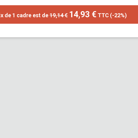
14,93 €
ix de
1
cadre
est de
19,14 €
TTC
(-22%)