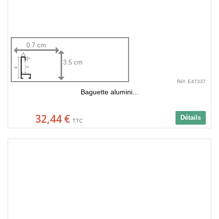
0.7 cm
3.5 cm
Réf. E47337
Baguette alumini...
32,44 €
Détails
TTC