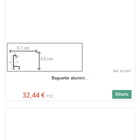
0.7 cm
3.5 cm
Réf. E12807
Baguette alumini...
32,44 €
Détails
TTC