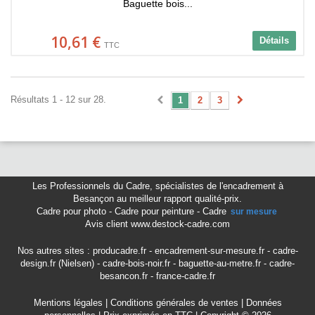
Baguette bois...
10,61 €
Détails
TTC
Résultats 1 - 12 sur 28.
1
2
3
Les Professionnels du Cadre
,
spécialistes de l'encadrement à
Besançon
au meilleur rapport qualité-prix.
Cadre pour photo
-
Cadre pour peinture
-
Cadre
sur mesure
Avis client www.destock-cadre.com
Nos autres sites :
producadre.fr
-
encadrement-sur-mesure.fr
-
cadre-
design.fr (Nielsen)
-
cadre-bois-noir.fr
-
baguette-au-metre.fr
-
cadre-
besancon.fr
-
france-cadre.fr
Mentions légales
|
Conditions générales de ventes
|
Données