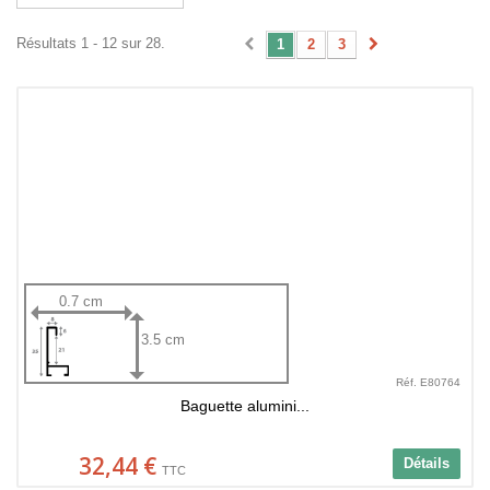
Résultats 1 - 12 sur 28.
1
2
3
0.7 cm
3.5 cm
Réf. E80764
Baguette alumini...
32,44 €
Détails
TTC