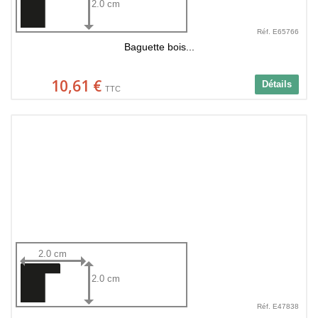
2.0 cm
Réf. E65766
Baguette bois...
10,61 €
Détails
TTC
2.0 cm
2.0 cm
Réf. E47838