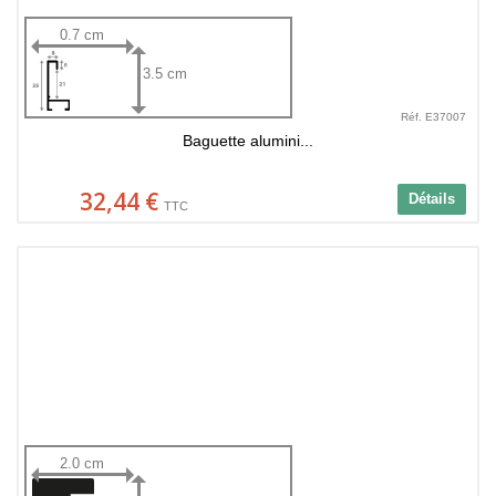
0.7 cm
3.5 cm
Réf. E37007
Baguette alumini...
32,44 €
Détails
TTC
2.0 cm