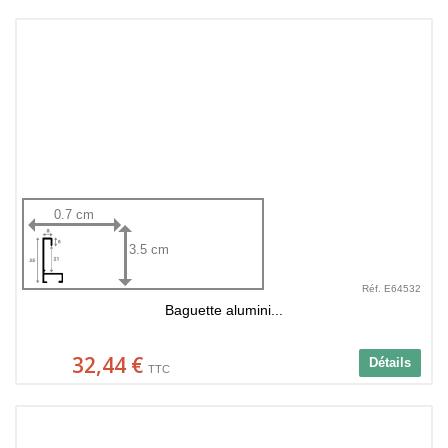
0.7 cm
3.5 cm
Réf. E64532
Baguette alumini...
32,44 €
Détails
TTC