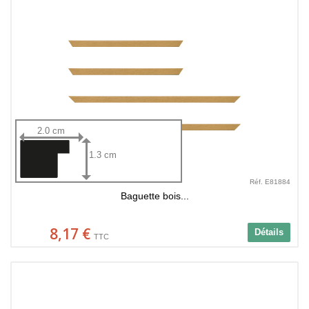
2.0 cm
1.3 cm
Réf. E81884
Baguette bois...
8,17 €
Détails
TTC