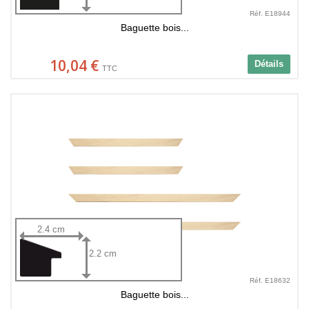
Réf. E18944
Baguette bois...
10,04 €
Détails
TTC
2.4 cm
2.2 cm
Réf. E18632
Baguette bois...