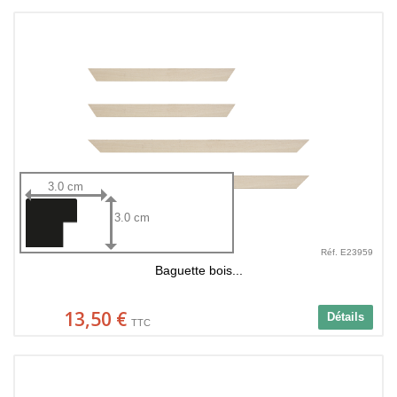
3.0 cm
3.0 cm
Réf. E23959
Baguette bois...
13,50 €
Détails
TTC