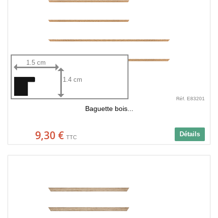
1.5 cm
1.4 cm
Réf. E83201
Baguette bois...
9,30 €
Détails
TTC