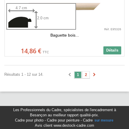
4.7 cm
2.0 cm
Réf. E95326
Baguette bois...
14,86 €
Détails
TTC
Résultats 1 - 12 sur 14.
1
2
Les Professionnels du Cadre
,
spécialistes de l'encadrement à
Besançon
au meilleur rapport qualité-prix.
Cadre pour photo
-
Cadre pour peinture
-
Cadre
sur mesure
Avis client www.destock-cadre.com