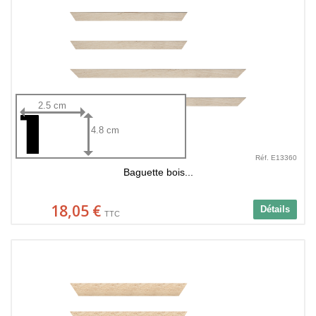
2.5 cm
4.8 cm
Réf. E13360
Baguette bois...
18,05 €
Détails
TTC