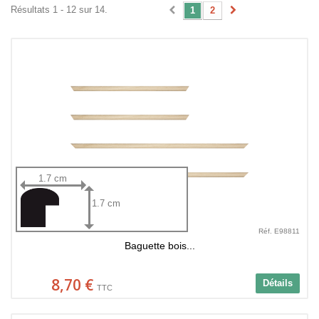
Résultats 1 - 12 sur 14.
1
2
1.7 cm
1.7 cm
Réf. E98811
Baguette bois...
8,70 €
Détails
TTC