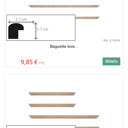
1.7 cm
1.7 cm
Réf. E76006
Baguette bois...
9,85 €
Détails
TTC