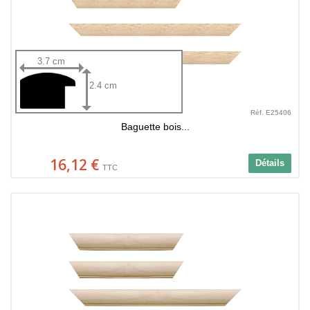
3.7 cm
2.4 cm
Réf. E25406
Baguette bois...
16,12 €
Détails
TTC