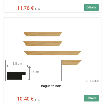
11,76 €
Détails
TTC
3.8 cm
1.4 cm
Réf. E87058
Baguette bois...
10,40 €
Détails
TTC