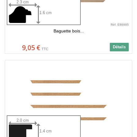
2.3 cm
1.6 cm
Réf. E86985
Baguette bois...
9,05 €
Détails
TTC
2.0 cm
1.4 cm