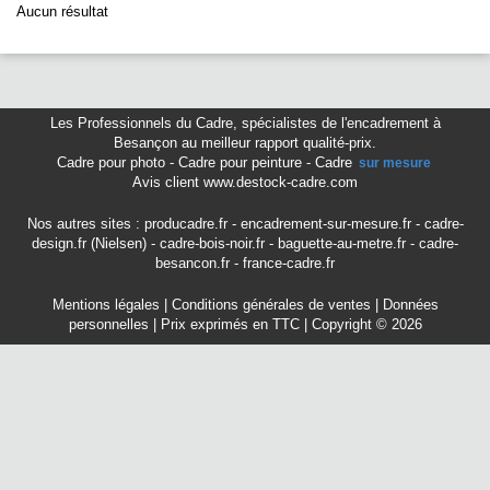
Aucun résultat
Les Professionnels du Cadre
,
spécialistes de l'encadrement à
Besançon
au meilleur rapport qualité-prix.
Cadre pour photo
-
Cadre pour peinture
-
Cadre
sur mesure
Avis client www.destock-cadre.com
Nos autres sites :
producadre.fr
-
encadrement-sur-mesure.fr
-
cadre-
design.fr (Nielsen)
-
cadre-bois-noir.fr
-
baguette-au-metre.fr
-
cadre-
besancon.fr
-
france-cadre.fr
Mentions légales
|
Conditions générales de ventes
|
Données
personnelles
| Prix exprimés en TTC | Copyright © 2026